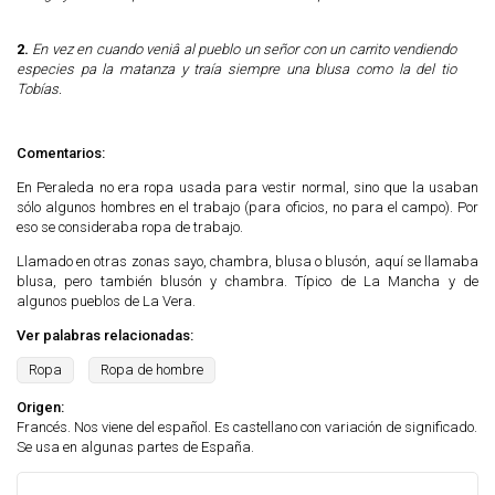
2.
En vez en cuando veniâ al pueblo un señor con un carrito vendiendo
especies pa la matanza y traía siempre una blusa como la del tio
Tobías.
Comentarios:
En Peraleda no era ropa usada para vestir normal, sino que la usaban
sólo algunos hombres en el trabajo (para oficios, no para el campo). Por
eso se consideraba ropa de trabajo.
Llamado en otras zonas sayo, chambra, blusa o blusón, aquí se llamaba
blusa, pero también blusón y chambra. Típico de La Mancha y de
algunos pueblos de La Vera.
Ver palabras relacionadas:
Ropa
Ropa de hombre
Origen:
Francés. Nos viene del español. Es castellano con variación de significado.
Se usa en algunas partes de España.