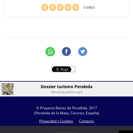
0 votos
Dossier turismo Peraleda
descárguetelo aquí
© Proyecto Raíces de Peralêda, 2017
(Peraleda de la Mata, Cáceres, España)
Privacidad y Cookies
Contacto