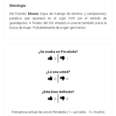
Etimología:
Del francés
blouse
(ropa de trabajo de obreros y campesinos),
palabra que apareció en el siglo XVIII con el sentido de
guardapolvo
. A finales del XIX empezó a usarse también para la
blusa de mujer. Probablemente de origen germánico.
¿Se usaba en Peraleda?
0
1
¿Lo usa usted?
0
0
¿Está bien definido?
0
0
Frecuencia actual de uso en Peraleda (1 = ya nada... 5 = mucho)