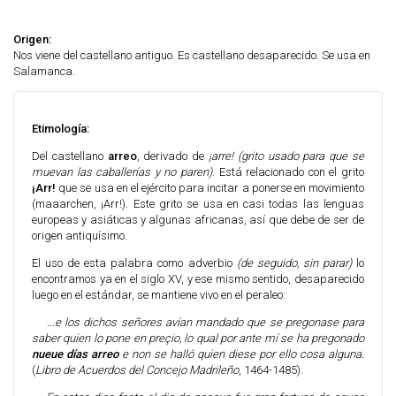
Origen:
Nos viene del castellano antiguo. Es castellano desaparecido. Se usa en
Salamanca.
Etimología:
Del castellano
arreo
, derivado de
¡arre! (grito usado para que se
muevan las caballerías y no paren)
. Está relacionado con el grito
¡Arr!
que se usa en el ejército para incitar a ponerse en movimiento
(maaarchen, ¡Arr!). Este grito se usa en casi todas las lenguas
europeas y asiáticas y algunas africanas, así que debe de ser de
origen antiquísimo.
El uso de esta palabra como adverbio
(de seguido, sin parar)
lo
encontramos ya en el siglo XV, y ese mismo sentido, desaparecido
luego en el estándar, se mantiene vivo en el peraleo:
...e los dichos señores avían mandado que se pregonase para
saber quien lo pone en preçio, lo qual por ante mí se ha pregonado
nueue días arreo
e non se halló quien diese por ello cosa alguna.
(
Libro de Acuerdos del Concejo Madrileño
, 1464-1485).