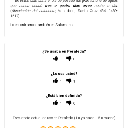
En estos dias fasta el dia de pascua fue gran fortuna de aguas
que nunca cessó
tres o quatro dias arreo
noche e dia.
(
Abreviación del halconero
, Valladolid, Santa Cruz 434, 1489-
1517).
Lo encontramos también en Salamanca.
¿Se usaba en Peraleda?
1
0
¿Lo usa usted?
1
1
¿Está bien definido?
1
0
Frecuencia actual de uso en Peraleda (1 = ya nada... 5 = mucho)