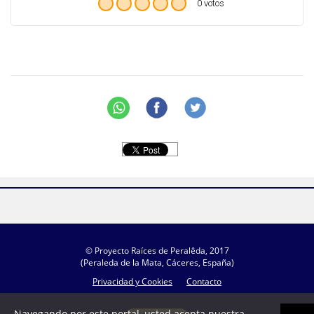
0 votos
© Proyecto Raíces de Peralêda, 2017
(Peraleda de la Mata, Cáceres, España)
Privacidad y Cookies
Contacto
Navegando por este portal, usted acepta nuestra