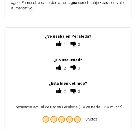
agua
. En nuestro caso deriva de
agua
con el sufijo
-azo
con valor
aumentativo.
¿Se usaba en Peraleda?
1
0
¿Lo usa usted?
2
0
¿Está bien definido?
2
0
Frecuencia actual de uso en Peraleda (1 = ya nada... 5 = mucho)
0 votos