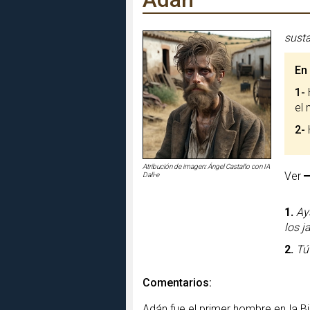
susta
En
1-
el 
2-
Atribución de imagen: Ángel Castaño con IA
Ver
Dall-e
1.
Ay
los j
2.
Tú
Comentarios:
Adán fue el primer hombre en la Bi