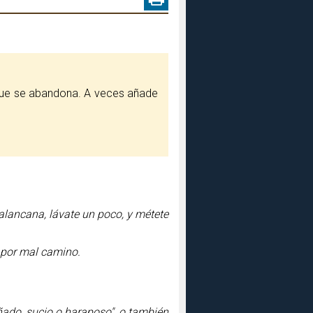
que se abandona. A veces añade
alancana, lávate un poco, y métete
l por mal camino.
ñado, sucio o haraposo", o también