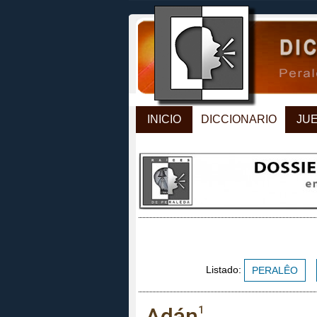
INICIO
DICCIONARIO
JU
Listado:
PERALÊO
Adán
1