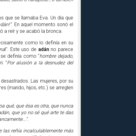
s que se llamaba Eva. Un día que
adán!"
. En aquel momento sonó el
hó a reír y se acabó la bronca.
ecisamente como lo definía en su
ona
l". Este uso de
adán
no parece
 se definía como "
hombre dejado,
n: "
Por alusión a la desnudez del
 desastrados. Las mujeres, por su
s (marido, hijos, etc.) se arreglen
ropa qué, que ésa es otra, que nunca
adán, que yo no sé qué arte te das
ancamente...".
se las reñía incalculablemente más