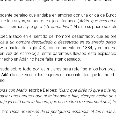
scente peraleo que andaba en amores con una chica de Burgo
 de los suyos, su padre le dijo enfadado:
"¡Adán, que eres un 
gió su hermana y le gritó
"¡Te llama Eva!"
. Al oírlo su padre se ec
pecializado en el sentido de "hombre desastrado", que es pr
ica a un hombre descuidado o desastrado en su arreglo pers
AE a finales del siglo XIX, concretamente en 1884, y entonces
 en vez de etimología, entre paréntesis llevaba esta explicació
ir hecho un Adán no hace falta ir tan desnudo.
usada sobre todo por las mujeres para referirse a los hombres
.
Adán
lo suelen usar las mujeres cuando intentan que los hombre
lo.
oras con Mario
, escribe Delibes:
"Claro que dirás tú que a ti la 
pasar unos apuros que ni te imaginas, hijo, siempre hecho un 
traje ya está para la basura, que ni sé cómo me enamoré de ti, fr
 libro
Usos amorosos de la postguerra española
:
"A las niñas 