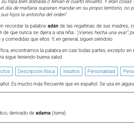
su ropa bien doblada o tenían el cuarto revuelto. Y eran cosas 
e el día de mañana supieran mandar en su propio territorio, no 
 sus hijos la antorcha del orden".
en recordar la palabra
adán
de las regañinas de sus madres, 
n de que nunca se dijera a una niña:
"¡Vienes hecha una eva!"
, 
y comedidas que ellos. Y, en general, siguen siéndolo.
fica, encontramos la palabra en casi todas partes, excepto en e
a sigue teniendo buena salud.
ectos
Descripción física
Insultos
Personalidad
Pers
añol. Es mucho más frecuente que en español. Se usa en algun
blico, derivado de
adama
(
tierra
).