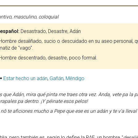
ntivo
,
masculino
,
coloquial
 español:
Desastrado, Desastre, Adán
Hombre desaliñado, sucio o descuidado en su aseo personal, 
matiz de "vago".
Hombre descentrado, desastre, poco formal.
Estar hecho un adán
,
Gañán
,
Mêndigo
s que Adán, mira qué pinta me traes otra vez. Anda, vete pa la p
arapales pa dentro. ¡Y péinate esos pelos!
 nô te aficiones mucho a Pepe que ese es un adán y te v'a lleva
blia, pero también es, según lo define la RAE, un hombre "
desali