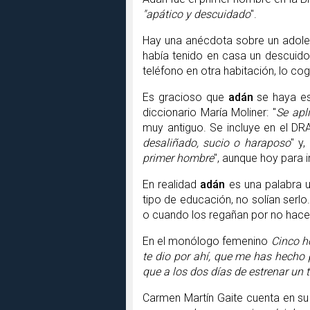
"apático y descuidado
".
Hay una anécdota sobre un adole
había tenido en casa un descuido
teléfono en otra habitación, lo co
Es gracioso que
adán
se haya es
diccionario María Moliner: "
Se apl
muy antiguo. Se incluye en el DR
desaliñado, sucio o haraposo
" y,
primer hombre
", aunque hoy para 
En realidad
adán
es una palabra 
tipo de educación, no solían serlo
o cuando los regañan por no hacer
En el monólogo femenino
Cinco h
te dio por ahí, que me has hecho 
que a los dos días de estrenar un 
Carmen Martín Gaite cuenta en su