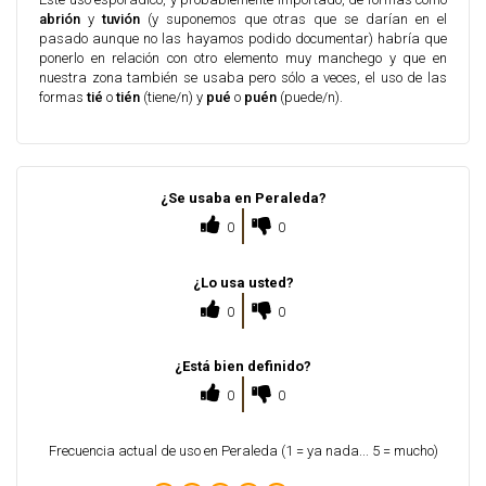
abrión
y
tuvión
(y suponemos que otras que se darían en el
pasado aunque no las hayamos podido documentar) habría que
ponerlo en relación con otro elemento muy manchego y que en
nuestra zona también se usaba pero sólo a veces, el uso de las
formas
tié
o
tién
(tiene/n) y
pué
o
puén
(puede/n).
¿Se usaba en Peraleda?
0
0
¿Lo usa usted?
0
0
¿Está bien definido?
0
0
Frecuencia actual de uso en Peraleda (1 = ya nada... 5 = mucho)