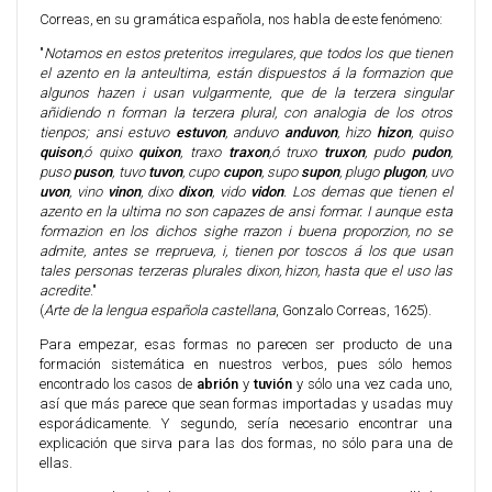
Correas, en su gramática española, nos habla de este fenómeno:
"
Notamos en estos preteritos irregulares, que todos los que tienen
el azento en la anteultima, están dispuestos á la formazion que
algunos hazen i usan vulgarmente, que de la terzera singular
añidiendo n forman la terzera plural, con analogia de los otros
tienpos; ansi estuvo
estuvon
, anduvo
anduvon
, hizo
hizon
, quiso
quison
,ó quixo
quixon
, traxo
traxon
,ó truxo
truxon
, pudo
pudon
,
puso
puson
, tuvo
tuvon
, cupo
cupon
, supo
supon
, plugo
plugon
, uvo
uvon
, vino
vinon
, dixo
dixon
, vido
vidon
. Los demas que tienen el
azento en la ultima no son capazes de ansi formar. I aunque esta
formazion en los dichos sighe rrazon i buena proporzion, no se
admite, antes se rreprueva, i, tienen por toscos á los que usan
tales personas terzeras plurales dixon, hizon, hasta que el uso las
acredite
."
(
Arte de la lengua española castellana
, Gonzalo Correas, 1625).
Para empezar, esas formas no parecen ser producto de una
formación sistemática en nuestros verbos, pues sólo hemos
encontrado los casos de
abrión
y
tuvión
y sólo una vez cada uno,
así que más parece que sean formas importadas y usadas muy
esporádicamente. Y segundo, sería necesario encontrar una
explicación que sirva para las dos formas, no sólo para una de
ellas.