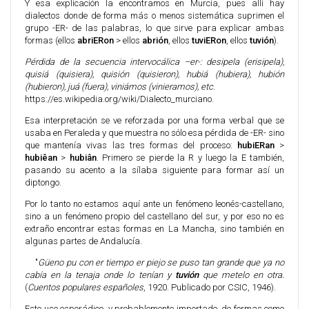
Y esa explicación la encontramos en Murcia, pues allí hay
dialectos donde de forma más o menos sistemática suprimen el
grupo -ER- de las palabras, lo que sirve para explicar ambas
formas (ellos
abriERon
> ellos
abrión
, ellos
tuviERon
, ellos
tuvión
).
Pérdida de la secuencia intervocálica –er-: desipela (erisipela),
quisiá (quisiera), quisión (quisieron), hubiá (hubiera), hubión
(hubieron), juá (fuera), viniámos (vinieramos), etc.
https://es.wikipedia.org/wiki/Dialecto_murciano.
Esa interpretación se ve reforzada por una forma verbal que se
usaba en Peraleda y que muestra no sólo esa pérdida de -ER- sino
que mantenía vivas las tres formas del proceso:
hubiERan
>
hubiêan
>
hubiân
. Primero se pierde la R y luego la E también,
pasando su acento a la sílaba siguiente para formar así un
diptongo.
Por lo tanto no estamos aquí ante un fenómeno leonés-castellano,
sino a un fenómeno propio del castellano del sur, y por eso no es
extraño encontrar estas formas en La Mancha, sino también en
algunas partes de Andalucía.
"
Güeno pu con er tiempo er piejo se puso tan grande que ya no
cabía en la tenaja onde lo tenían y
tuvión
que metelo en otra.
(
Cuentos populares españoles
, 1920. Publicado por CSIC, 1946).
Este uso esporádico, y probablemente importado, de formas como