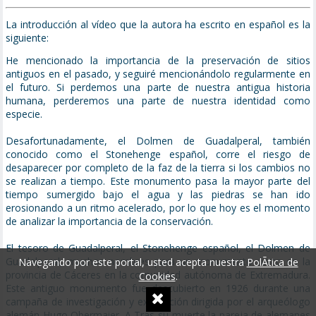
La introducción al vídeo que la autora ha escrito en español es la
siguiente:
He mencionado la importancia de la preservación de sitios
antiguos en el pasado, y seguiré mencionándolo regularmente en
el futuro. Si perdemos una parte de nuestra antigua historia
humana, perderemos una parte de nuestra identidad como
especie.
Desafortunadamente, el Dolmen de Guadalperal, también
conocido como el Stonehenge español, corre el riesgo de
desaparecer por completo de la faz de la tierra si los cambios no
se realizan a tiempo. Este monumento pasa la mayor parte del
tiempo sumergido bajo el agua y las piedras se han ido
erosionando a un ritmo acelerado, por lo que hoy es el momento
de analizar la importancia de la conservación.
El tesoro de Guadalperal, el Stonehenge español, el Dolmen de
Guadalperal, muchos nombres para un monumento único en la
Navegando por este portal, usted acepta nuestra
PolÃ­tica de
provincia de Cáceres en la comunidad autónoma de Extremadura.
Cookies
.
Este antiguo monumento fue descubierto en 1926 durante una
campaña de investigación y excavación dirigida por el arqueólogo
alemán Hugo Obermaier. A Tras su muerte la pareja de alemanes