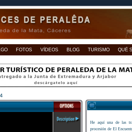
EGO
FOTOS
VÍDEOS
BLOG
TURISMO
QUÉ 
24
He aquí una de las tra
procesión de El Encuentr