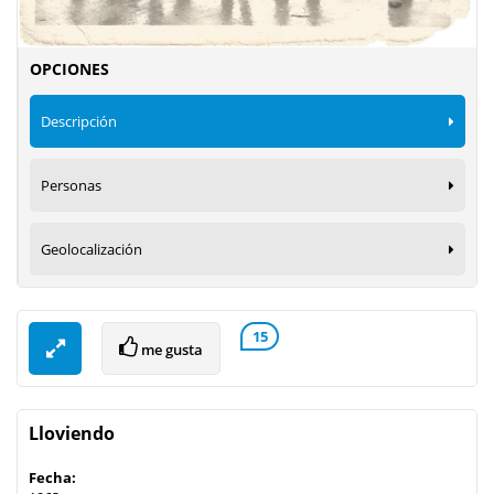
OPCIONES
Descripción
Personas
Geolocalización
15
me gusta
Lloviendo
Fecha: