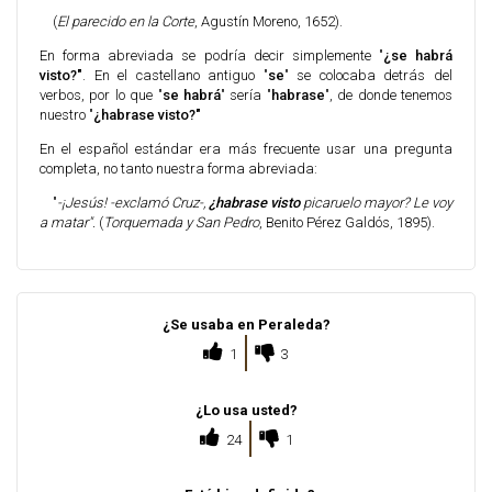
(
El parecido en la Corte
, Agustín Moreno, 1652).
En forma abreviada se podría decir simplemente "
¿se habrá
visto?"
. En el castellano antiguo "
se
" se colocaba detrás del
verbos, por lo que "
se habrá
" sería "
habrase
", de donde tenemos
nuestro "
¿habrase visto?"
En el español estándar era más frecuente usar una pregunta
completa, no tanto nuestra forma abreviada:
"
-¡Jesús! -exclamó Cruz-,
¿habrase visto
picaruelo mayor? Le voy
a matar".
(
Torquemada y San Pedro
, Benito Pérez Galdós, 1895).
¿Se usaba en Peraleda?
1
3
¿Lo usa usted?
24
1