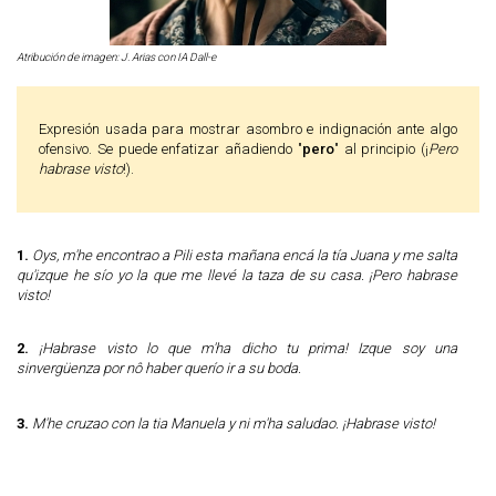
Atribución de imagen: J. Arias con IA Dall-e
Expresión usada para mostrar asombro e indignación ante algo
ofensivo. Se puede enfatizar añadiendo "
pero
" al principio (¡
Pero
habrase visto
!).
1.
Oys, m'he encontrao a Pili esta mañana encá la tía Juana y me salta
qu'izque he sío yo la que me llevé la taza de su casa. ¡Pero habrase
visto!
2.
¡Habrase visto lo que m'ha dicho tu prima! Izque soy una
sinvergüenza por nô haber querío ir a su boda.
3.
M'he cruzao con la tia Manuela y ni m'ha saludao. ¡Habrase visto!