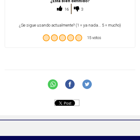
¿Está bien definido?
16
3
¿Se sigue usando actualmente? (1 = ya nada... 5 = mucho)
15 votos