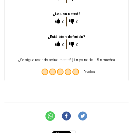
¿Lo usa usted?
0
0
¿Está bien definido?
0
0
¿Se sigue usando actualmente? (1 = ya nada... 5 = mucho)
0 votos