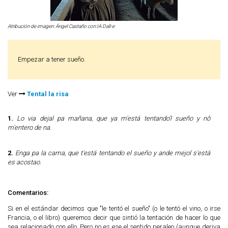
Atribución de imagen: Ángel Castaño con IA Dall-e
Empezar a tener sueño.
Ver
Tental la risa
1.
Lo via dejal pa mañana, que ya m'está tentando'l sueño y nô
m'entero de na.
2.
Enga pa la cama, que t'está tentando el sueño y ande mejol s'está
es acostao.
Comentarios:
Si en el estándar decimos que "le tentó el sueño" (o le tentó el vino, o irse
Francia, o el libro) queremos decir que sintió la tentación de hacer lo que
sea relacionado con ello. Pero no es ese el sentido peraleo (aunque deriva