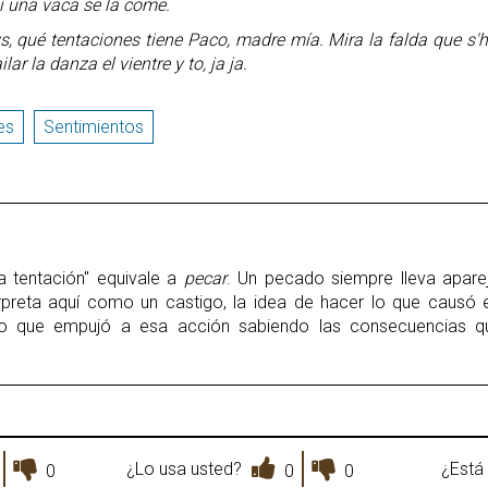
 una vaca se la come.
s, qué tentaciones tiene Paco, madre mía. Mira la falda que s'
ilar la danza el vientre y to, ja ja.
es
Sentimientos
la tentación" equivale a
pecar
. Un pecado siempre lleva apare
rpreta aquí como un castigo, la idea de hacer lo que causó 
o que empujó a esa acción sabiendo las consecuencias que
¿Lo usa usted?
¿Está 
0
0
0