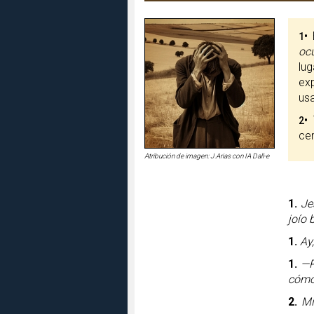
•
E
1
ocu
lug
ex
usa
•
T
2
cen
Atribución de imagen: J.Arias con IA Dall-e
1.
Je
joío 
1.
Ay
1.
—P
cómo 
2.
Mi