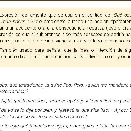
xpresión de lamento que se usa en el sentido de
¡Qué ocu
rriría hacer...!
Suele emplearse cuando una acción aparentem
ar a un accidente o a una consecuencia negativa (leve o grave
presión es que si hubiéramos sido más sensatos se podría ha
 en situaciones donde interviene la mala suerte sin que nosotr
ambién usado para señalar que la idea o intención de algu
surarla o bien para indicar que nos parece divertida o muy ocur
sús, qué tentaciones, la qu'he liao. Pero, ¿quién me mandarié a
bote d'azúcar?
, hijita, qué tentaciones, me puse ayel a jadel unas floretas y m
os yo se lo dije por bien, y fíjate tú la que s'ha liao. —Ay por
te s'ocurre decílselo si ya sabes cómo es?
a tú este qué tentaciones agora, izque quiere pintar la casa 