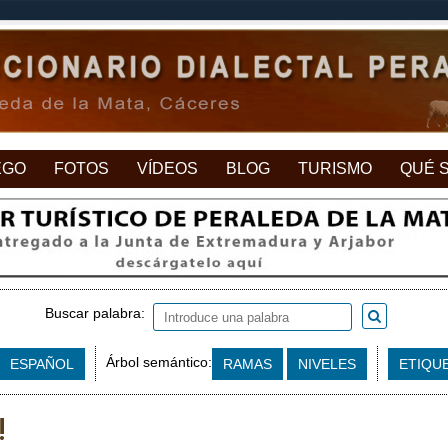
EGO
FOTOS
VÍDEOS
BLOG
TURISMO
QUÉ 
Buscar palabra:
Árbol semántico:
ESPAÑOL
RAMAS
NIVELES
ETIQU
!