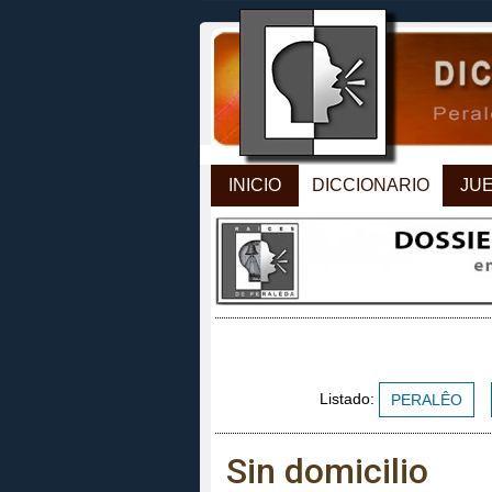
INICIO
DICCIONARIO
JU
Listado:
PERALÊO
Sin domicilio