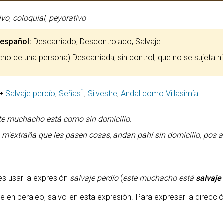
ivo
,
coloquial
,
peyorativo
 español:
Descarriado, Descontrolado, Salvaje
dicho de una persona) Descarriada, sin control, que no se sujeta n
1
Salvaje perdío
,
Señas
,
Silvestre
,
Andal como Villasimía
te muchacho está como sin domicilio.
 m'extraña que les pasen cosas, andan pahí sin domicilio, pos as
es usar la expresión
salvaje perdío
(
este muchacho está
salvaje
e en peraleo, salvo en esta expresión. Para expresar la direcci