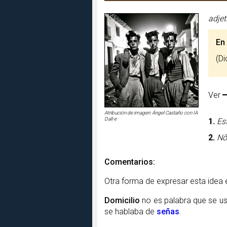
adjet
En
(
Ver
Atribución de imagen: Ángel Castaño con IA
Dall-e
1.
Es
2.
Nô
Comentarios:
Otra forma de expresar esta idea 
Domicilio
no es palabra que se us
se hablaba de
señas
.