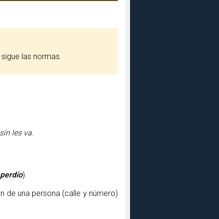
i sigue las normas.
ín les va.
 perdío
).
ón de una persona (calle y número)