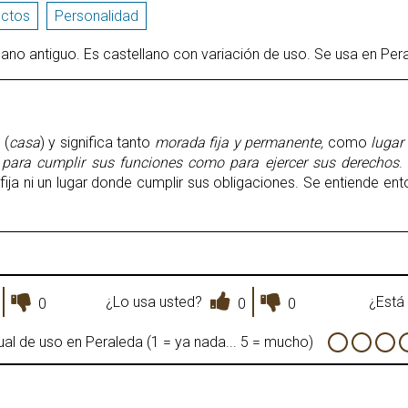
ectos
Personalidad
llano antiguo. Es castellano con variación de uso. Se usa en Per
(
casa
) y significa tanto
morada fija y permanente,
como
lugar
 para cumplir sus funciones como para ejercer sus derechos
.
a fija ni un lugar donde cumplir sus obligaciones. Se entiende e
¿Lo usa usted?
¿Está 
0
0
0
al de uso en Peraleda (1 = ya nada... 5 = mucho)