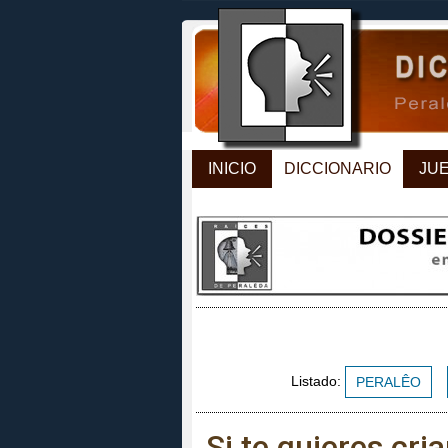
INICIO
DICCIONARIO
JU
Listado:
PERALÊO
Si te quieres cri