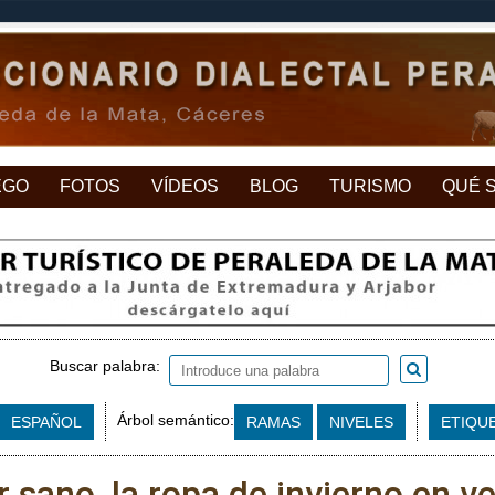
EGO
FOTOS
VÍDEOS
BLOG
TURISMO
QUÉ 
Buscar palabra:
Árbol semántico:
ESPAÑOL
RAMAS
NIVELES
ETIQU
ar sano, la ropa de invierno en v