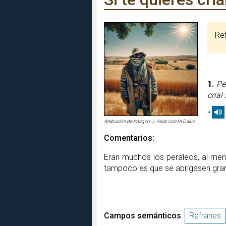
R
1.
Pe
crial
•
Atribución de imagen: J. Arias con IA Dall-e
Comentarios:
Eran muchos los peraleos, al men
tampoco es que se abrigasen gra
Campos semánticos
:
Refranes