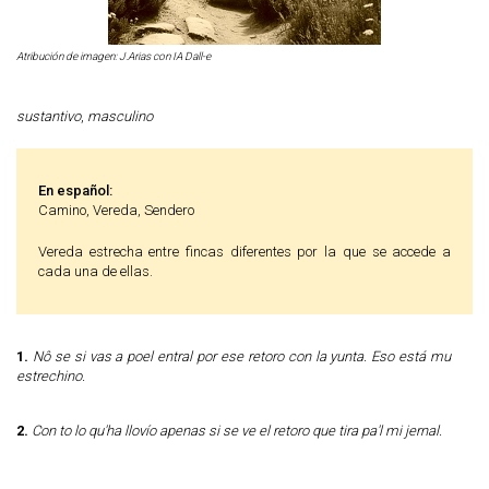
Atribución de imagen: J.Arias con IA Dall-e
sustantivo
,
masculino
En español:
Camino, Vereda, Sendero
Vereda estrecha entre fincas diferentes por la que se accede a
cada una de ellas.
1.
Nô se si vas a poel entral por ese retoro con la yunta. Eso está mu
estrechino.
2.
Con to lo qu'ha llovío apenas si se ve el retoro que tira pa'l mi jernal.