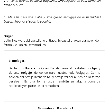
2.
A vel lo qu'eres escapaz d'aguantar arrecolgajao de esta rama sin
tirarte al suelo.
3.
Me s'ha caío una tualla y s'ha queao recolgajá de la barandilla'l
balcón. Mira vel si pues tú cogel-la.
Origen:
Latín. Nos viene del castellano antiguo. Es castellano con variación de
forma. Se usa en Extremadura.
Etimología:
Del latín
collocare
(
colocar
). De ahí derivó el castalleno
colgar
y
de este
colgajo
, de donde sale nuestra raíz *colgajar.
Con la
adición del prefijo intensivo
re-
y prefijo verbal
a-
nos da la forma
peralea . Es una forma usual también en alguna comarca
abulense y en parte de Extremadura.
¿Se usaba en Peraleda?