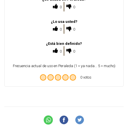
0
0
¿Lo usa usted?
0
0
¿Está bien definido?
0
0
Frecuencia actual de uso en Peraleda (1 = ya nada... 5 = mucho)
0 votos