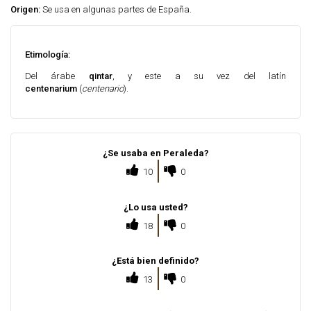
Origen:
Se usa en algunas partes de España.
Etimología:
Del árabe
qintar
, y este a su vez del latín
centenarium
(
centenario
).
¿Se usaba en Peraleda?
10
0
¿Lo usa usted?
18
0
¿Está bien definido?
13
0