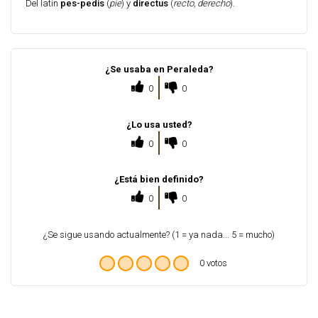
Del latín
pes-pedis
(
pie
)
y
directus
(
recto, derecho
).
¿Se usaba en Peraleda?
0
0
¿Lo usa usted?
0
0
¿Está bien definido?
0
0
¿Se sigue usando actualmente? (1 = ya nada... 5 = mucho)
0 votos