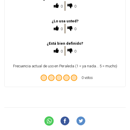
0
0
¿Lo usa usted?
0
0
¿Está bien definido?
0
0
Frecuencia actual de uso en Peraleda (1 = ya nada... 5 = mucho)
0 votos