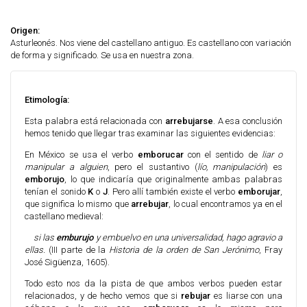
Origen:
Asturleonés. Nos viene del castellano antiguo. Es castellano con variación
de forma y significado. Se usa en nuestra zona.
Etimología:
Esta palabra está relacionada con
arrebujarse
. A esa conclusión
hemos tenido que llegar tras examinar las siguientes evidencias:
En México se usa el verbo
emborucar
con el sentido de
liar o
manipular a alguien
, pero el sustantivo (
lío, manipulación
) es
emborujo
, lo que indicaría que originalmente ambas palabras
tenían el sonido
K
o
J
. Pero allí también existe el verbo
emborujar
,
que significa lo mismo que
arrebujar
, lo cual encontramos ya en el
castellano medieval:
si las
emburujo
y embuelvo en una universalidad, hago agravio a
ellas.
(III parte de la
Historia de la orden de San Jerónimo
, Fray
José Sigüenza, 1605).
Todo esto nos da la pista de que ambos verbos pueden estar
relacionados, y de hecho vemos que si
rebujar
es liarse con una