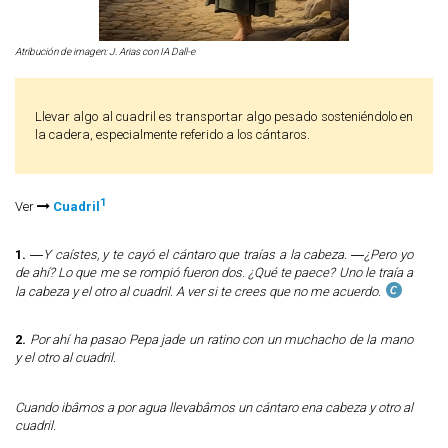
Atribución de imagen: J. Arias con IA Dall-e
Llevar algo al cuadril es transportar algo pesado sosteniéndolo en
la cadera, especialmente referido a los cántaros.
1
Ver
Cuadril
1.
―Y caístes, y te cayó el cántaro que traías a la cabeza. ―¿Pero yo
de ahí? Lo que me se rompió fueron dos. ¿Qué te paece? Uno le traía a
la cabeza y el otro al cuadril. A ver si te crees que no me acuerdo.
2.
Por ahí ha pasao Pepa jade un ratino con un muchacho de la mano
y el otro al cuadril.
Cuando ibâmos a por agua llevabâmos un cántaro ena cabeza y otro al
cuadril.