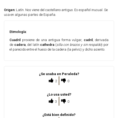
Origen:
Latín. Nos viene del castellano antiguo. Es español inusual. Se
usa en algunas partes de España.
Etimología:
Cuadril
proviene de una antigua forma vulgar,
cadril
, derivada
de
cadera
, del latín
cathedra
(
silla con brazos y sin respaldo
) por
el parecido entre el hueso de la cadera (la pelvis) y dicho asiento.
¿Se usaba en Peraleda?
2
0
¿Lo usa usted?
3
0
¿Está bien definido?