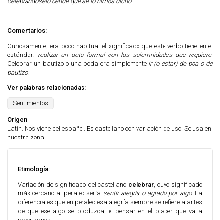
celebrándoselo dende que se lo himos dicho.
Comentarios:
Curiosamente, era poco habitual el significado que este verbo tiene en el
estándar:
realizar un acto formal con las solemnidades que requiere
.
Celebrar un bautizo o una boda era simplemente
ir (o estar) de boa o de
bautizo.
Ver palabras relacionadas:
Sentimientos
Origen:
Latín. Nos viene del español. Es castellano con variación de uso. Se usa en
nuestra zona.
Etimología:
Variación de significado del castellano
celebrar
, cuyo significado
más cercano al peraleo sería
sentir alegría o agrado por algo
. La
diferencia es que en peraleo esa alegría siempre se refiere a antes
de que ese algo se produzca, el pensar en el placer que va a
reportarnos.