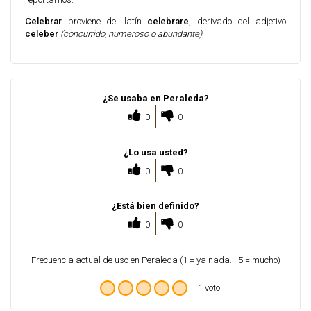
Celebrar
proviene del latín
celebrare
, derivado del adjetivo
celeber
(concurrido, numeroso o abundante)
.
¿Se usaba en Peraleda?
0
0
¿Lo usa usted?
0
0
¿Está bien definido?
0
0
Frecuencia actual de uso en Peraleda (1 = ya nada... 5 = mucho)
1 voto