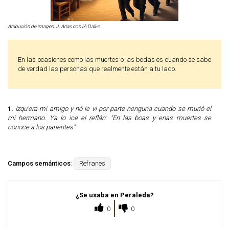
Atribución de imagen: J. Arias con IA Dall-e
En las ocasiones como las muertes o las bodas es cuando se sabe
de verdad las personas que realmente están a tu lado.
1.
Izqu'era mi amigo y nô le vi por parte nenguna cuando se murió el
mî hermano. Ya lo ice el reflán: "En las boas y enas muertes se
conoce a los parientes".
Campos semánticos
:
Refranes
¿Se usaba en Peraleda?
0
0