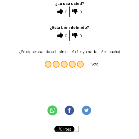
¿Lo usa usted?
0
0
¿Está bien definido?
0
0
¿Se sigue usando actualmente? (1 = ya nada... 5 = mucho)
1 voto