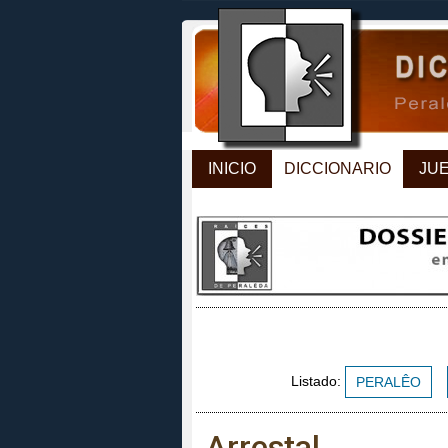
INICIO
DICCIONARIO
JU
Listado:
PERALÊO
Arrestal