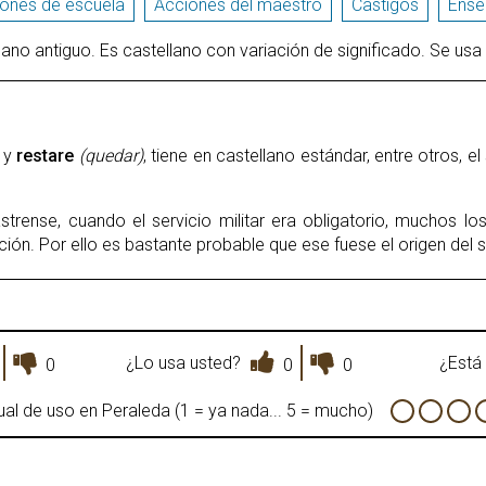
ones de escuela
Acciones del maestro
Castigos
Ense
lano antiguo. Es castellano con variación de significado. Se usa
y
restare
(quedar)
, tiene en castellano estándar, entre otros, e
trense, cuando el servicio militar era obligatorio, muchos l
ión. Por ello es bastante probable que ese fuese el origen del s
¿Lo usa usted?
¿Está 
0
0
0
al de uso en Peraleda (1 = ya nada... 5 = mucho)