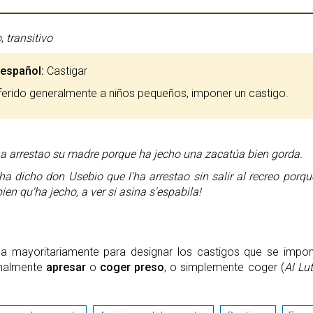
o
,
transitivo
 español:
Castigar
eferido generalmente a niños pequeños, imponer un castigo.
ha arrestao su madre porque ha jecho una zacatúa bien gorda.
ha dicho don Usebio que l'ha arrestao sin salir al recreo porqu
ien qu'ha jecho, a ver si asina s'espabila!
 mayoritariamente para designar los castigos que se imponí
rmalmente
apresar
o
coger preso
, o simplemente coger (
Al Lu