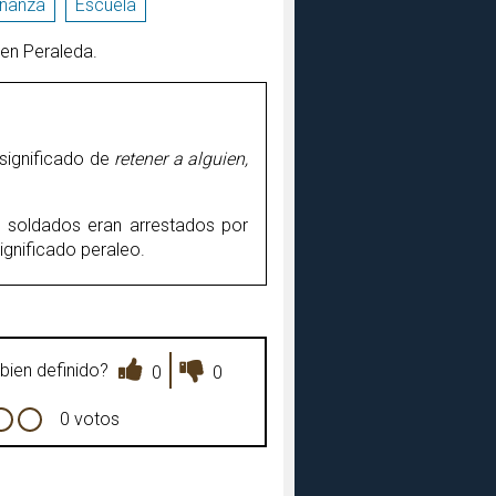
ñanza
Escuela
 en Peraleda.
l significado de
retener a alguien,
os soldados eran arrestados por
ignificado peraleo.
bien definido?
0
0
0 votos