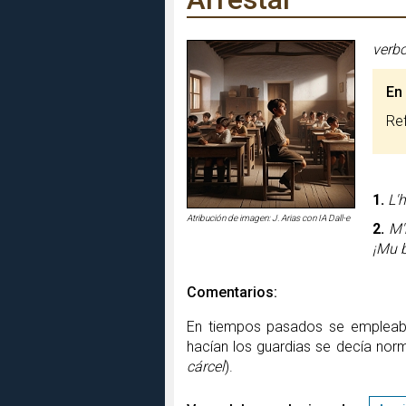
verb
En
R
1.
L'
Atribución de imagen: J. Arias con IA Dall-e
2.
M'
¡Mu b
Comentarios:
En tiempos pasados se empleaba
hacían los guardias se decía no
cárcel
).