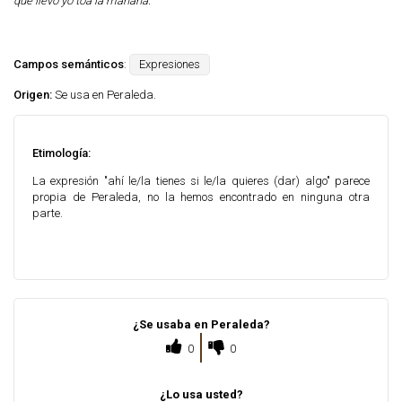
que llevo yo toa la mañana.
Campos semánticos
:
Expresiones
Origen:
Se usa en Peraleda.
Etimología:
La expresión "ahí le/la tienes si le/la quieres (dar) algo" parece
propia de Peraleda, no la hemos encontrado en ninguna otra
parte.
¿Se usaba en Peraleda?
0
0
¿Lo usa usted?