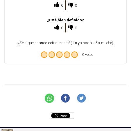
0
0
¿Está bien definido?
0
0
¿Se sigue usando actualmente? (1 = ya nada... 5 = mucho)
0 votos