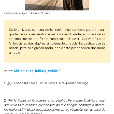
Atribución de imagen: J. Arias con IA Dall-e
Suele utilizarse con una cierta ironía. Muchas veces para indicar
que la persona en cuestión no está haciendo nada, aunque a veces
es simplemente una forma humorística de decir:
"Ahí esta"
. Lo de
"si le quieres dar algo" es simplemente una coletilla castiza que se
añade, pero no significa nada, nadie está pensando en dar nada
a nadie.
1
Ver
Ahí la tienes, báilala
,
Vêlahí
1.
¿Qu'ánde está Felisa? Ahí la tienes, si la quieres dar algo.
2.
Ahí le tienes, si le quieres argo, vêlahí. ¿Pero ánde t'habiâs metío,
que llevo to la mañana buscándote pa que vengas conmigo a mercal
los melones? Y tú ahí, aparranao como un rey, vêlaquíle, con lo escardá