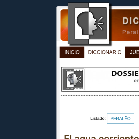
INICIO
DICCIONARIO
JU
Listado:
PERALÊO
El agua corriente