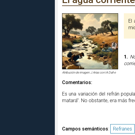
El agua que corre solía ser potable, mientras que el agua estancada a menudo es un foco de
mi
1.
Nô
corri
Atribución de imagen: J.Arias con IA Dall-e
Comentarios:
Es una variación del refrán popul
matará". No obstante, era más fre
Campos semánticos
:
Refranes