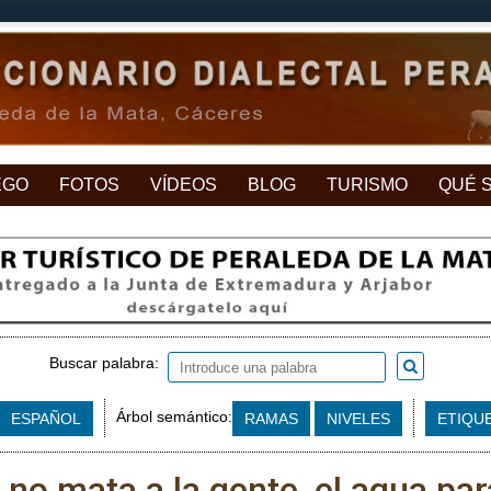
EGO
FOTOS
VÍDEOS
BLOG
TURISMO
QUÉ 
Buscar palabra:
Árbol semántico:
ESPAÑOL
RAMAS
NIVELES
ETIQU
 no mata a la gente, el agua par