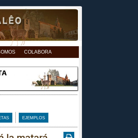
SOMOS
COLABORA
ETAS
EJEMPLOS
á la matará.